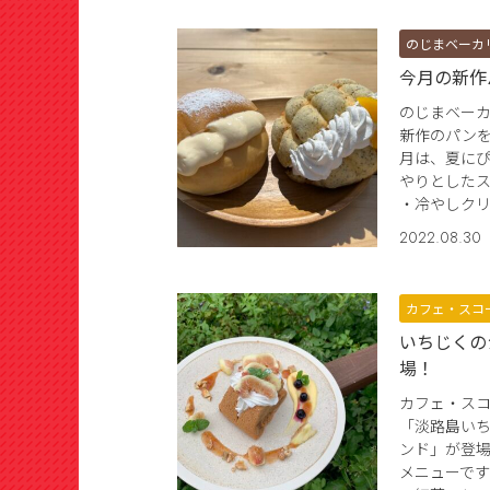
のじまベーカ
今月の新作
のじまベー
新作のパンを
月は、夏に
やりとした
・冷やしクリ
2022.08.30
カフェ・スコ
いちじくの
場！
カフェ・ス
「淡路島い
ンド」が登場
メニューです