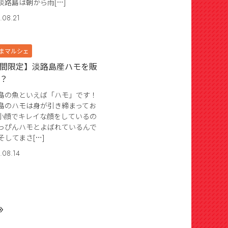
淡路島は朝から雨[…]
.08.21
まマルシェ
間限定】淡路島産ハモを販
？
島の魚といえば「ハモ」です！
島のハモは身が引き締まってお
小顔でキレイな顔をしているの
っぴんハモとよばれているんで
そしてまさ[…]
.08.14
»