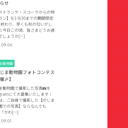
らせ
ストランテ・スコーラからの特
ラン】9/1-9/30までの期間限定
も終わり、早くも秋の匂いがし
た今日この頃、皆さまどうお過
でしょうか[…]
.09.06
ま動物園
じま動物園フォトコンテス
催🎉】
ま動物園で撮影した写真📸を
stagramにて大募集いたします！
は、ご自身で撮影した【のじま
園での写真】ならなんでも
「かわ[…]
.09.01