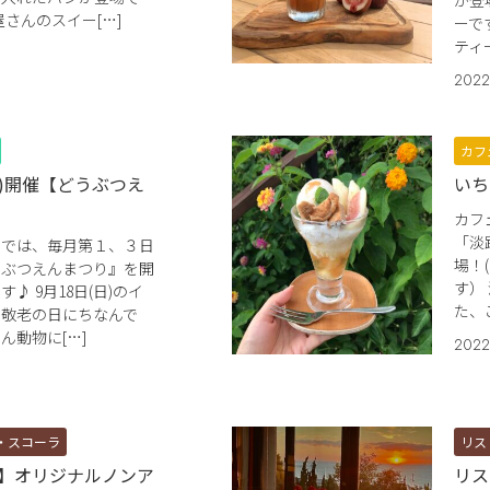
が登
屋さんのスイー[…]
ーで
ティ
2022
カフ
日)開催【どうぶつえ
いち
カフ
「淡
園では、毎月第１、３日
場！
うぶつえんまつり』を開
す）
♪ 9月18日(日)のイ
た、
、敬老の日にちなんで
ん動物に[…]
2022
・スコーラ
リス
】オリジナルノンア
リス