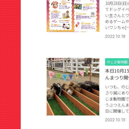
10月23日(
てドッグイ
い主さんと
めるゲーム
いワンちゃ[…
2022.10.18
のじま動物園
本日10月1
んまつり開
いつも、の
さり誠にあ
じま動物園
うぶつえんま
日に開催して
2022.10.15