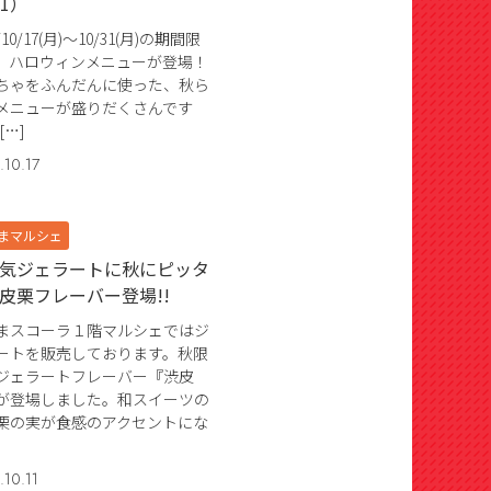
31）
2/10/17(月)～10/31(月)の期間限
、ハロウィンメニューが登場！
ちゃをふんだんに使った、秋ら
メニューが盛りだくさんです
-[…]
.10.17
まマルシェ
気ジェラートに秋にピッタ
皮栗フレーバー登場!!
まスコーラ１階マルシェではジ
ートを販売しております。秋限
ジェラートフレーバー『渋皮
が登場しました。和スイーツの
栗の実が食感のアクセントにな
.10.11