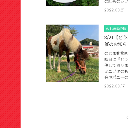
の紅茶のシフ
2022.08.21
のじま動物園
8/21【
催のお知ら
のじま動物園
曜日に『ど
催しております
ミニブタの
会やポニーの
2022.08.17