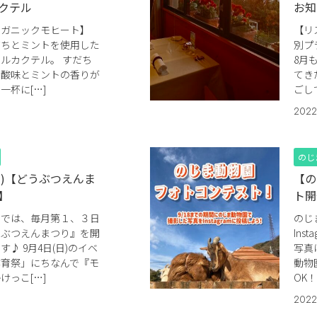
クテル
お知
ーガニックモヒート】
【リ
だちとミントを使用した
別プ
ルカクテル。 すだち
8月
な酸味とミントの香りが
てき
一杯に[…]
ごし
2022
のじ
日))【どうぶつえんま
【の
】
ト開
園では、毎月第１、３日
のじ
うぶつえんまつり』を開
In
♪ 9月4日(日)のイベ
写真
体育祭」にちなんで『モ
動物
けっこ[…]
OK！
2022