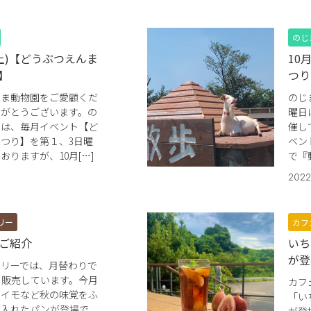
のじ
(土)【どうぶつえんま
10
】
つり
じま動物園をご愛顧くだ
のじ
りがとうございます。の
曜日
では、毎月イベント【ど
催し
つり】を第１、3日曜
ベン
おりますが、10月[…]
で『
2022
リー
カフ
ご紹介
いち
が登
カリーでは、月替わりで
を販売しています。今月
カフ
マイモなど秋の味覚をふ
「い
り入れたパンが登場で