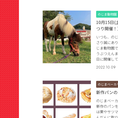
のじま動物園
10月15日
つり開催！
いつも、の
さり誠にあ
じま動物園
うぶつえんま
日に開催して
2022.10.09
のじまベーカ
新作パンの
のじまベー
新作のパン
は栗やサツ
んだんに取