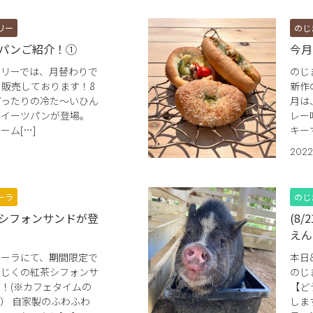
リー
のじ
パンご紹介！①
今月
カリーでは、月替わりで
のじ
販売しております！8
新作
ぴったりの冷た～いひん
月は
スイーツパンが登場。
レー
ーム[…]
キー
2022
ーラ
のじ
シフォンサンドが登
(8
えん
コーラにて、期間限定で
本日
ちじくの紅茶シフォンサ
のじ
！(※カフェタイムの
【ど
） 自家製のふわふわ
しま