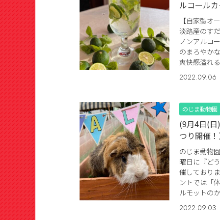
ルコールカ
【自家製オ
淡路産のす
ノンアルコー
のまろやか
爽快感溢れる
2022.09.06
のじま動物園
(9月4日(
つり開催！
のじま動物
曜日に『ど
催しております
ントでは「
ルモットのか
2022.09.03