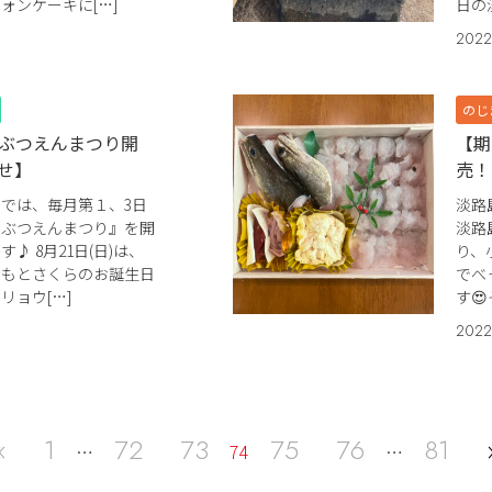
ォンケーキに[…]
日の
2022
のじ
どうぶつえんまつり開
【期
せ】
売！
では、毎月第１、3日
淡路
うぶつえんまつり』を開
淡路
♪ 8月21日(日)は、
り、
ももとさくらのお誕生日
でべ
リョウ[…]
す
2022
«
1
72
73
75
76
81
…
74
…