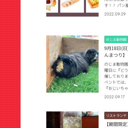
す！！ パン
2022.09.29
のじま動物園
9月18日(
んまつり】
のじま動物
曜日に『ど
催しております
ベントでは
『おじいちゃ
2022.09.17
リストランテ
【期間限定