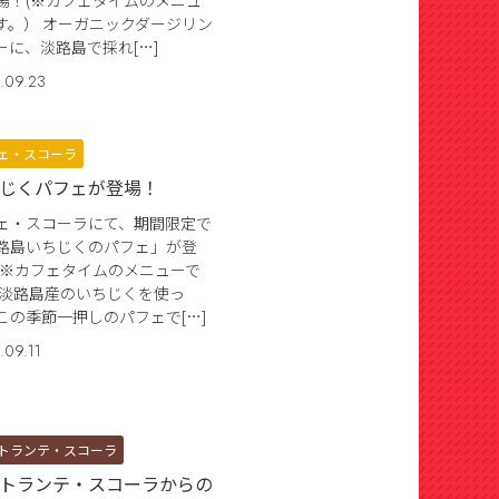
場！(※カフェタイムのメニュ
す。） オーガニックダージリン
ーに、淡路島で採れ[…]
.09.23
ェ・スコーラ
じくパフェが登場！
ェ・スコーラにて、期間限定で
路島いちじくのパフェ」が登
(※カフェタイムのメニューで
 淡路島産のいちじくを使っ
この季節一押しのパフェで[…]
.09.11
トランテ・スコーラ
トランテ・スコーラからの