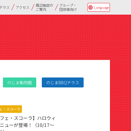
周辺施設の
グループ・
Qテラス
アクセス
Language
ご案内
団体様向け
のじま動物園
のじまBBQテラス
ェ・スコーラ
フェ・スコーラ】ハロウィ
ニューが登場！（10/17～