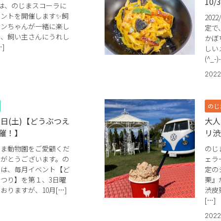
10/
日)は、のじまスコーラに
ベントを開催します✨飼
202
ワンちゃんが一緒に楽し
定で
や、飼い主さんにうれし
かぼ
]
しい
(^_-)
2022
のじ
5日(土)【どうぶつえ
大人
催！】
リ渋
じま動物園をご愛顧くだ
のじ
りがとうございます。の
ェラ
では、毎月イベント【ど
定の
つり】を第１、3日曜
栗』
おりますが、10月[…]
渋皮
[…]
2022