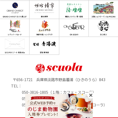
〒656-1721 兵庫県淡路市野島蟇浦（ひきのうら）843
TEL：
050-3816-1805（１階：カフェ・スコーラ）
050-3816-0895（1階：のじまマルシェ）
050-3816-2213（２階：リストランテ・スコーラ）
定休日：水曜日