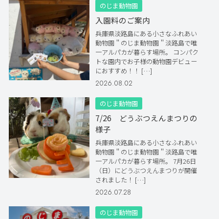
のじま動物園
入園料のご案内
兵庫県淡路島にある小さなふれあい
動物園＂のじま動物園＂淡路島で唯
一アルパカが暮らす場所。 コンパク
トな園内でお子様の動物園デビュー
におすすめ！！ […]
2026.08.02
のじま動物園
7/26 どうぶつえんまつりの
様子
兵庫県淡路島にある小さなふれあい
動物園＂のじま動物園＂淡路島で唯
一アルパカが暮らす場所。 7月26日
（日）にどうぶつえんまつりが開催
されました！ […]
2026.07.28
のじま動物園