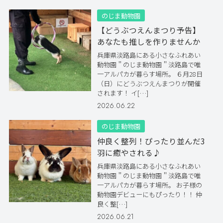
のじま動物園
【どうぶつえんまつり予告】
あなたも推しを作りませんか
兵庫県淡路島にある小さなふれあい
動物園＂のじま動物園＂淡路島で唯
一アルパカが暮らす場所。 ６月28日
（日）にどうぶつえんまつりが開催
されます！ イ[…]
2026.06.22
のじま動物園
仲良く整列！ぴったり並んだ3
羽に癒やされる♪
兵庫県淡路島にある小さなふれあい
動物園＂のじま動物園＂淡路島で唯
一アルパカが暮らす場所。 お子様の
動物園デビューにもぴったり！！ 仲
良く整[…]
2026.06.21