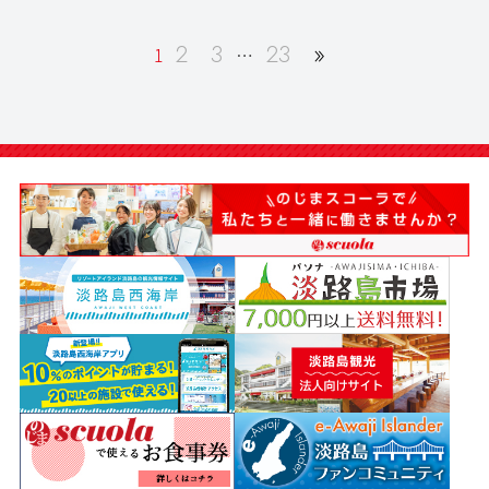
2
3
23
»
1
…