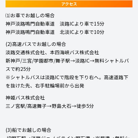
アクセス
⑴お車でお越しの場合
神戸淡路鳴門自動車道 淡路ICより車で15分
神戸淡路鳴門自動車道 北淡ICより車で10分
(2)高速バスでお越しの場合
淡路交通株式会社、本四海峡バス株式会社
新神戸/三宮/学園都市/舞子駅→淡路IC→無料シャトルバ
スで約25分
※シャトルバスは淡路ICで階段を下り右へ。高速道路下
を抜けた先、右手駐輪場前から出発
神姫バス株式会社
三ノ宮駅/高速舞子→野島大石→徒歩5分
(3)船でお越しの場合
JR明石駅→淡路ジェノバライン明石港→岩屋港→無料シ