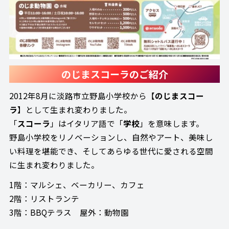
のじまスコーラのご紹介
2012年8月に淡路市立野島小学校から【
のじまスコー
ラ
】として生まれ変わりました。
「
スコーラ
」はイタリア語で「
学校
」を意味します。
野島小学校をリノベーションし、自然やアート、美味し
い料理を堪能でき、そしてあらゆる世代に愛される空間
に生まれ変わりました。
1階：マルシェ、ベーカリー、カフェ
2階：リストランテ
3階：BBQテラス 屋外：動物園