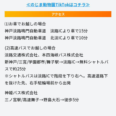
≪のじま動物園TikTokはコチラ≫
アクセス
⑴お車でお越しの場合
神戸淡路鳴門自動車道 淡路ICより車で15分
神戸淡路鳴門自動車道 北淡ICより車で10分
(2)高速バスでお越しの場合
淡路交通株式会社、本四海峡バス株式会社
新神戸/三宮/学園都市/舞子駅→淡路IC→無料シャトルバ
スで約25分
※シャトルバスは淡路ICで階段を下り右へ。高速道路下
を抜けた先、右手駐輪場前から出発
神姫バス株式会社
三ノ宮駅/高速舞子→野島大石→徒歩5分