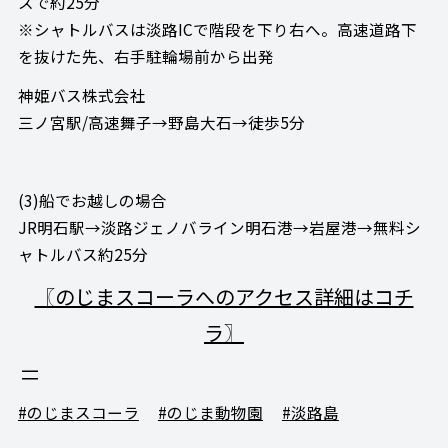
スで約25分
※シャトルバスは淡路ICで階段を下り右へ。高速道路下
を抜けた先、右手駐輪場前から出発
神姫バス株式会社
三ノ宮駅/高速舞子→野島大石→徒歩5分
(3)船でお越しの場合
JR明石駅→淡路ジェノバライン明石港→岩屋港→無料シ
ャトルバス約25分
〖のじまスコーラへのアクセス詳細はコチ
ラ〗
#のじまスコーラ
#のじま動物園
#淡路島