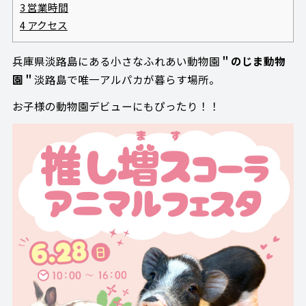
3
営業時間
4
アクセス
兵庫県淡路島にある小さなふれあい動物園
＂のじま動物
園＂
淡路島で唯一アルパカが暮らす場所。
お子様の動物園デビューにもぴったり！！