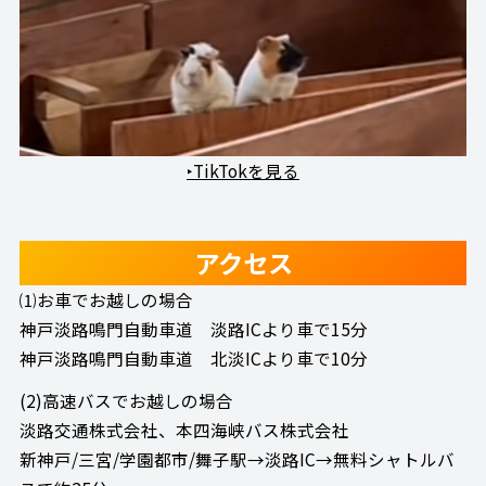
‣TikTokを見る
アクセス
⑴お車でお越しの場合
神戸淡路鳴門自動車道 淡路ICより車で15分
神戸淡路鳴門自動車道 北淡ICより車で10分
(2)高速バスでお越しの場合
淡路交通株式会社、本四海峡バス株式会社
新神戸/三宮/学園都市/舞子駅→淡路IC→無料シャトルバ