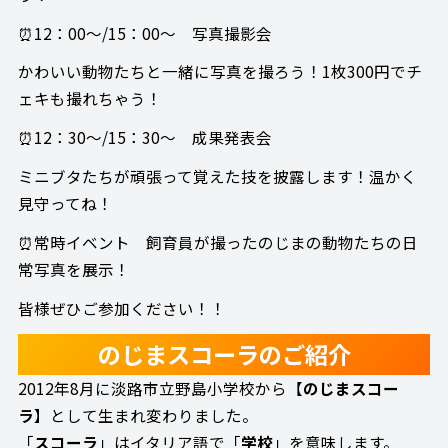
⏰12：00～/15：00～ 写真撮影会
かわいい動物たちと一緒に写真を撮ろう！1枚300円でチ
ェキも撮れちゃう！
⏰12：30～/15：30～ 成果発表会
ミニブタたちが頑張って覚えた技を披露します！温かく
見守ってね！
⏰常時イベント 飼育員が撮ったのじまの動物たちの日
常写真を展示！
皆様ぜひご参加ください！！
のじまスコーラのご紹介
2012年8月に淡路市立野島小学校から【
のじまスコー
ラ
】として生まれ変わりました。
「
スコーラ
」はイタリア語で「
学校
」を意味します。