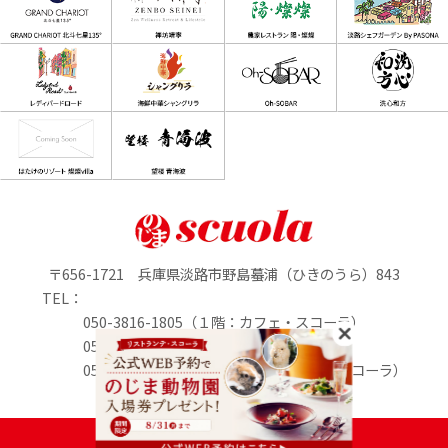
〒656-1721 兵庫県淡路市野島蟇浦（ひきのうら）843
TEL：
050-3816-1805（１階：カフェ・スコーラ）
050-3816-0895（1階：のじまマルシェ）
050-3816-2213（２階：リストランテ・スコーラ）
定休日：水曜日
PASONA GROUP