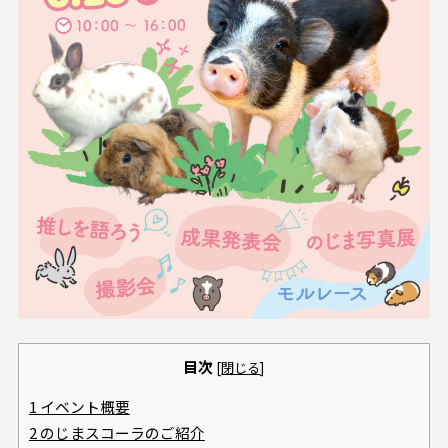
目次
[
閉じる
]
1
イベント概要
2
のじまスコーラのご紹介