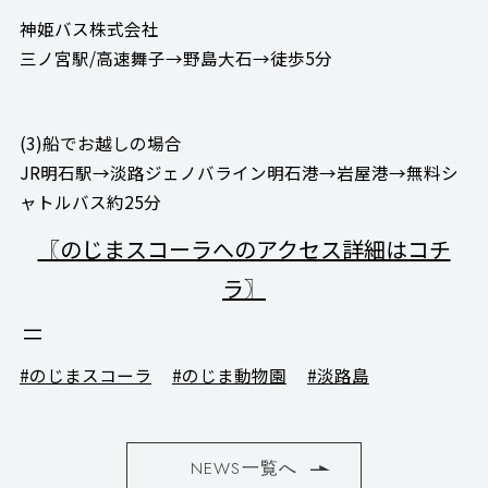
神姫バス株式会社
三ノ宮駅/高速舞子→野島大石→徒歩5分
(3)船でお越しの場合
JR明石駅→淡路ジェノバライン明石港→岩屋港→無料シ
ャトルバス約25分
〖のじまスコーラへのアクセス詳細はコチ
ラ〗
#のじまスコーラ
#のじま動物園
#淡路島
NEWS一覧へ