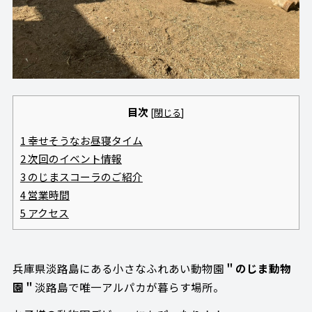
目次
[
閉じる
]
1
幸せそうなお昼寝タイム
2
次回のイベント情報
3
のじまスコーラのご紹介
4
営業時間
5
アクセス
兵庫県淡路島にある小さなふれあい動物園
＂のじま動物
園＂
淡路島で唯一アルパカが暮らす場所。