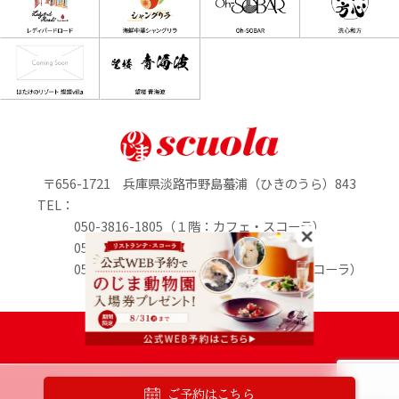
〒656-1721 兵庫県淡路市野島蟇浦（ひきのうら）843
TEL：
050-3816-1805（１階：カフェ・スコーラ）
050-3816-0895（1階：のじまマルシェ）
050-3816-2213（２階：リストランテ・スコーラ）
定休日：水曜日
PASONA GROUP
Copyright © 2021 Pasona furusato incubation Co., Ltd.
ご予約はこちら