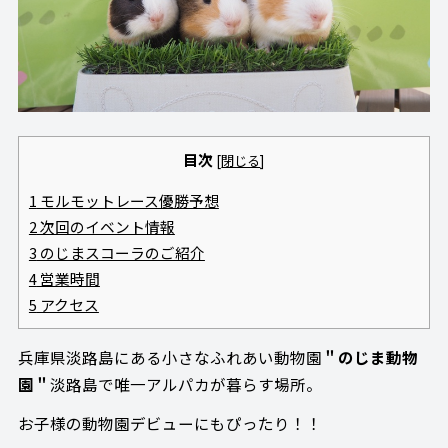
目次
[
閉じる
]
1
モルモットレース優勝予想
2
次回のイベント情報
3
のじまスコーラのご紹介
4
営業時間
5
アクセス
兵庫県淡路島にある小さなふれあい動物園
＂のじま動物
園＂
淡路島で唯一アルパカが暮らす場所。
お子様の動物園デビューにもぴったり！！