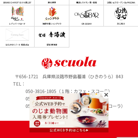
〒656-1721 兵庫県淡路市野島蟇浦（ひきのうら）843
TEL：
050-3816-1805（１階：カフェ・スコーラ）
050-3816-0895（1階：のじまマルシェ）
050-3816-2213（２階：リストランテ・スコーラ）
定休日：水曜日
PASONA GROUP