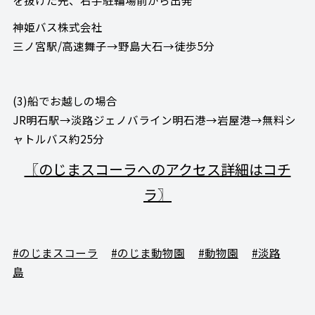
神姫バス株式会社
三ノ宮駅/高速舞子→野島大石→徒歩5分
(3)船でお越しの場合
JR明石駅→淡路ジェノバライン明石港→岩屋港→無料シ
ャトルバス約25分
〖のじまスコーラへのアクセス詳細はコチ
ラ〗
#のじまスコーラ
#のじま動物園
#動物園
#淡路
島