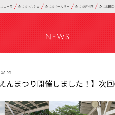
・スコーラ
のじまマルシェ
のじまベーカリー
のじま動物園
のじまBB
NEWS
.06.05
えんまつり開催しました！】次回6/