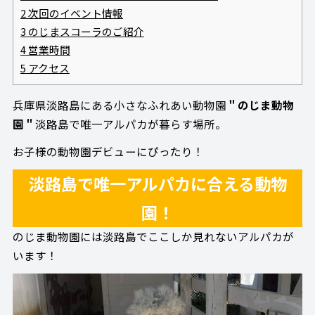
2
次回のイベント情報
3
のじまスコーラのご紹介
4
営業時間
5
アクセス
兵庫県淡路島にある小さなふれあい動物園
＂のじま動物
園＂
淡路島で唯一アルパカが暮らす場所。
お子様の動物園デビューにぴったり！
淡路島で唯一アルパカに合える動物
園！
のじま動物園には淡路島でここしか見れないアルパカが
います！