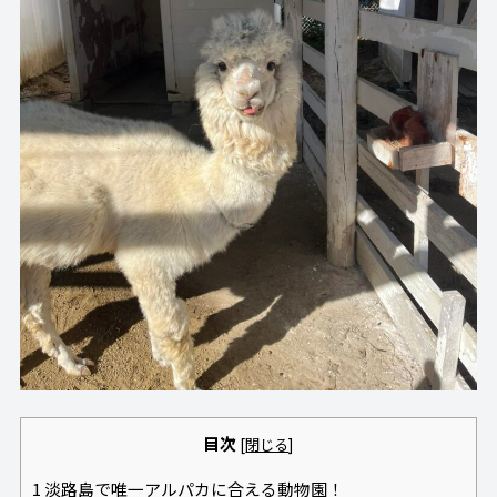
目次
[
閉じる
]
1
淡路島で唯一アルパカに合える動物園！