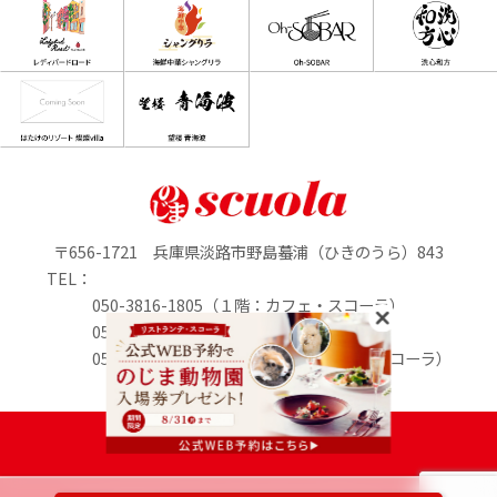
〒656-1721 兵庫県淡路市野島蟇浦（ひきのうら）843
TEL：
050-3816-1805（１階：カフェ・スコーラ）
050-3816-0895（1階：のじまマルシェ）
050-3816-2213（２階：リストランテ・スコーラ）
定休日：水曜日
PASONA GROUP