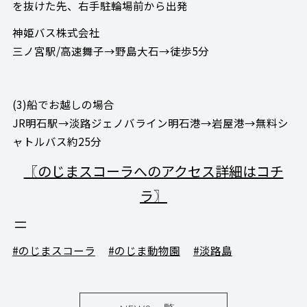
を抜けた先、右手駐輪場前から出発
神姫バス株式会社
三ノ宮駅/高速舞子→野島大石→徒歩5分
(3)船でお越しの場合
JR明石駅→淡路ジェノバライン明石港→岩屋港→無料シ
ャトルバス約25分
〖のじまスコーラへのアクセス詳細はコチ
ラ〗
#のじまスコーラ
#のじま動物園
#淡路島