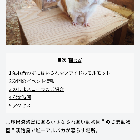
目次
[
閉じる
]
1
触れ合わずにはいられないアイドルモルモット
2
次回のイベント情報
3
のじまスコーラのご紹介
4
営業時間
5
アクセス
兵庫県淡路島にある小さなふれあい動物園
＂のじま動物
園＂
淡路島で唯一アルパカが暮らす場所。