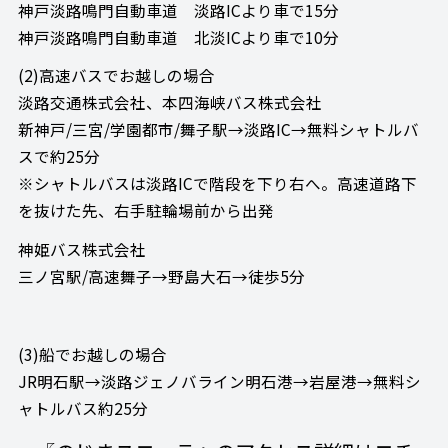
神戸淡路鳴門自動車道 淡路ICより車で15分
神戸淡路鳴門自動車道 北淡ICより車で10分
(2)高速バスでお越しの場合
淡路交通株式会社、本四海峡バス株式会社
新神戸/三宮/学園都市/舞子駅→淡路IC→無料シャトルバ
スで約25分
※シャトルバスは淡路ICで階段を下り右へ。高速道路下
を抜けた先、右手駐輪場前から出発
神姫バス株式会社
三ノ宮駅/高速舞子→野島大石→徒歩5分
(3)船でお越しの場合
JR明石駅→淡路ジェノバライン明石港→岩屋港→無料シ
ャトルバス約25分