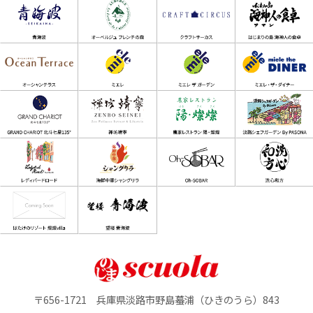
〒656-1721 兵庫県淡路市野島蟇浦（ひきのうら）843