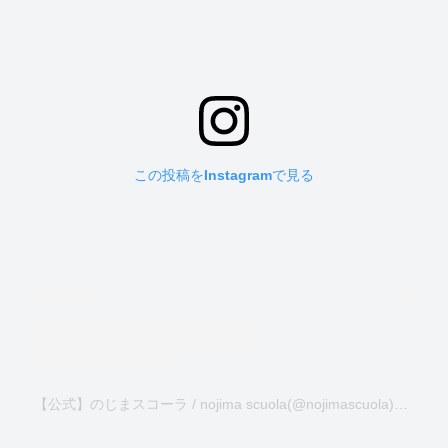
この投稿をInstagramで見る
【公式】のじまスコーラ / nojima scuola(@nojimascuola)がシェアした投稿