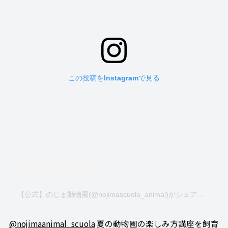
この投稿をInstagramで見る
【公式】のじま動物園(@nojimascuola_animal)がシェアした投稿
@nojimaanimal_scuola
夏の動物園の楽しみ方講座を飼育