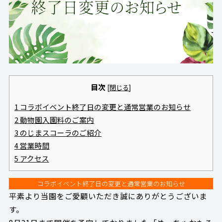
目次
[
閉じる
]
1
コラボイベント終了日の変更と通常営業のお知らせ
2
動物園入園料のご案内
3
のじまスコーラのご紹介
4
営業時間
5
アクセス
コラボイベント終了日の変更と通常営業のお知らせ
平素より当園をご愛顧いただき誠にありがとうございま
す。