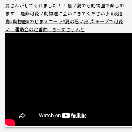
員さんがしてくれました！！ 暑い夏でも動物園で楽しめ
ます！ 是非可愛い動物達に会いにきてください♪
#淡路
島
#動物園
#のじまスコーラ
#夏の思い出
♬ チープで可愛
い 運動会の定番曲 – きっずさうんど