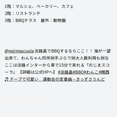
1階：マルシェ、ベーカリー、カフェ
2階：リストランテ
3階：BBQテラス 屋外：動物園
@nojimascuola
淡路島でBBQするならここ！！ 海が一望
出来て、わんちゃん同伴🆗手ぶらで🆗大人数利用も🆗な
ここは淡路インターから車で15分で来れる『のじまスコ
ーラ』 【詳細は公式HPへ】
#淡路島
#BBQ
#わんこ
#関西
♬ チープで可愛い 運動会の定番曲 – きっずさうんど