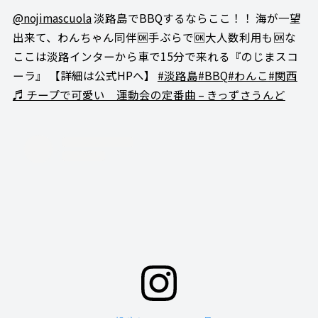
@nojimascuola
淡路島でBBQするならここ！！ 海が一望
出来て、わんちゃん同伴🆗手ぶらで🆗大人数利用も🆗な
ここは淡路インターから車で15分で来れる『のじまスコ
ーラ』 【詳細は公式HPへ】
#淡路島
#BBQ
#わんこ
#関西
♬ チープで可愛い 運動会の定番曲 – きっずさうんど