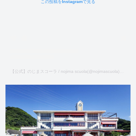
この投稿をInstagramで見る
【公式】のじまスコーラ / nojima scuola(@nojimascuola)がシェアした投稿