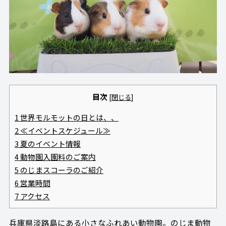
目次
[
閉じる
]
1
世界モルモットの日とは、、
2
≪イベントスケジュール≫
3
夏のイベント情報
4
動物園入園料のご案内
5
のじまスコーラのご紹介
6
営業時間
7
アクセス
兵庫県淡路島にある小さなふれあい動物園。のじま動物