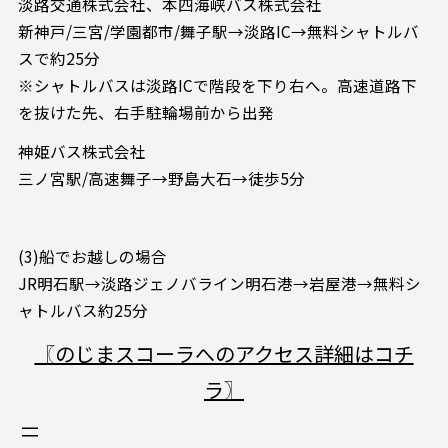
淡路交通株式会社、本四海峡バス株式会社
新神戸/三宮/学園都市/舞子駅→淡路IC→無料シャトルバ
スで約25分
※シャトルバスは淡路ICで階段を下り右へ。高速道路下
を抜けた先、右手駐輪場前から出発
神姫バス株式会社
三ノ宮駅/高速舞子→野島大石→徒歩5分
(3)船でお越しの場合
JR明石駅→淡路ジェノバライン明石港→岩屋港→無料シ
ャトルバス約25分
〖のじまスコーラへのアクセス詳細はコチ
ラ〗