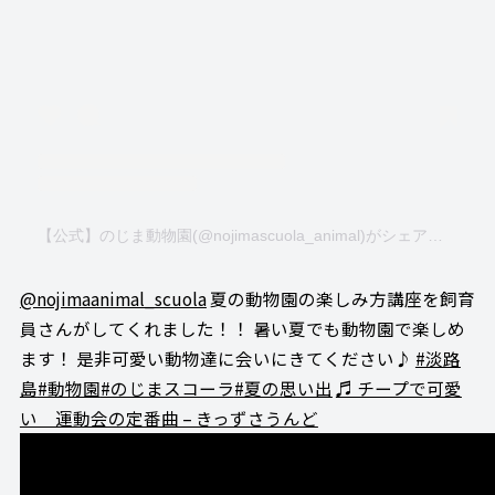
【公式】のじま動物園(@nojimascuola_animal)がシェアした投稿
@nojimaanimal_scuola
夏の動物園の楽しみ方講座を飼育
員さんがしてくれました！！ 暑い夏でも動物園で楽しめ
ます！ 是非可愛い動物達に会いにきてください♪
#淡路
島
#動物園
#のじまスコーラ
#夏の思い出
♬ チープで可愛
い 運動会の定番曲 – きっずさうんど