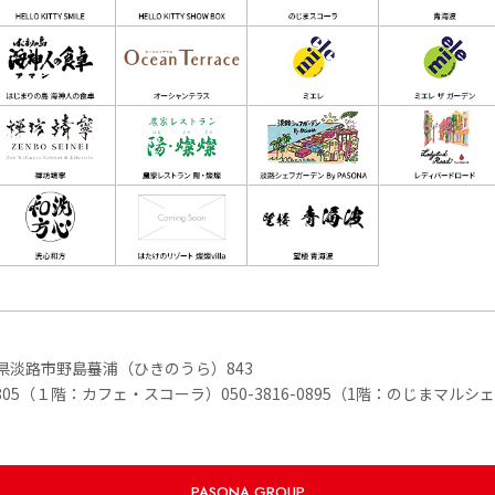
兵庫県淡路市野島蟇浦（ひきのうら）843
6-1805（１階：カフェ・スコーラ）
050-3816-0895（1階：のじまマルシ
PASONA GROUP