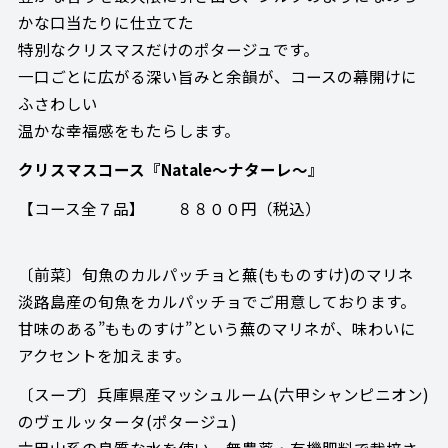
かな口当たりに仕立てた
特別なクリスマスだけのポタージュです。
一口ごとに広がる深い旨みと余韻が、コースの幕開けに
ふさわしい
温かな幸福感をもたらします。
クリスマスコース『Natale～ナターレ～』
【コース全７品】 ８８００円（税込）
〔前菜〕旬魚のカルパッチョと蕪(もものすけ)のマリネ
淡路島産の旬魚をカルパッチョでご用意しております。
甘味のある”もものすけ”という蕪のマリネが、味わいに
アクセントを加えます。
〔スープ〕兵庫県産マッシュルーム(六甲シャンピニオン)
のヴェルッタータ(ポタージュ)
六甲山系の良質な水を使い、無農薬・有機肥料で栽培さ