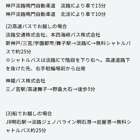
神戸淡路鳴門自動車道 淡路ICより車で15分
神戸淡路鳴門自動車道 北淡ICより車で10分
(2)高速バスでお越しの場合
淡路交通株式会社、本四海峡バス株式会社
新神戸/三宮/学園都市/舞子駅→淡路IC→無料シャトルバ
スで約25分
※シャトルバスは淡路ICで階段を下り右へ。高速道路下
を抜けた先、右手駐輪場前から出発
神姫バス株式会社
三ノ宮駅/高速舞子→野島大石→徒歩5分
(3)船でお越しの場合
JR明石駅→淡路ジェノバライン明石港→岩屋港→無料シ
ャトルバス約25分