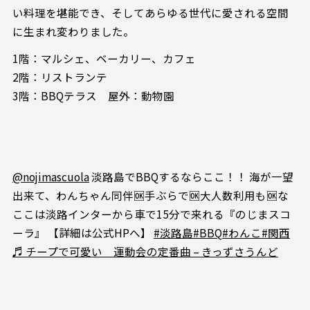
い料理を堪能でき、そしてあらゆる世代に愛される空間
に生まれ変わりました。
1階：マルシェ、ベーカリー、カフェ
2階：リストランテ
3階：BBQテラス 屋外：動物園
@nojimascuola
淡路島でBBQするならここ！！ 海が一望
出来て、わんちゃん同伴🆗手ぶらで🆗大人数利用も🆗な
ここは淡路インターから車で15分で来れる『のじまスコ
ーラ』 【詳細は公式HPへ】
#淡路島
#BBQ
#わんこ
#関西
♬ チープで可愛い 運動会の定番曲 – きっずさうんど