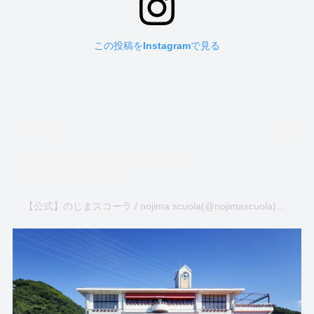
この投稿をInstagramで見る
【公式】のじまスコーラ / nojima scuola(@nojimascuola)がシェアした投稿