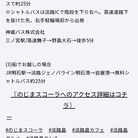
スで約25分
※シャトルバスは淡路ICで階段を下り右へ。高速道路下
を抜けた先、右手駐輪場前から出発
神姫バス株式会社
三ノ宮駅/高速舞子→野島大石→徒歩5分
(3)船でお越しの場合
JR明石駅→淡路ジェノバライン明石港→岩屋港→無料シ
ャトルバス約25分
〖のじまスコーラへのアクセス詳細はコチ
ラ〗
#のじまスコーラ
#淡路島
#淡路島カフェ
#淡路島