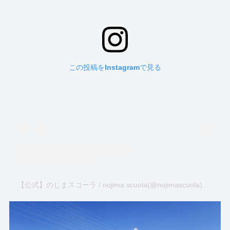
この投稿をInstagramで見る
【公式】のじまスコーラ / nojima scuola(@nojimascuola)がシェアした投稿