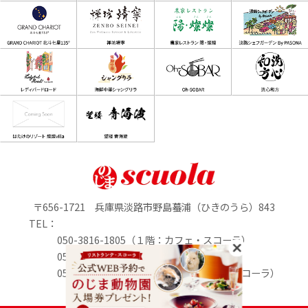
〒656-1721 兵庫県淡路市野島蟇浦（ひきのうら）843
TEL：
050-3816-1805（１階：カフェ・スコーラ）
050-3816-0895（1階：のじまマルシェ）
050-3816-2213（２階：リストランテ・スコーラ）
定休日：水曜日