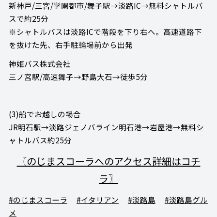
新神戸/三宮/学園都市/舞子駅→淡路IC→無料シャトルバ
スで約25分
※シャトルバスは淡路ICで階段を下り右へ。高速道路下
を抜けた先、右手駐輪場前から出発
神姫バス株式会社
三ノ宮駅/高速舞子→野島大石→徒歩5分
(3)船でお越しの場合
JR明石駅→淡路ジェノバライン明石港→岩屋港→無料シ
ャトルバス約25分
〖のじまスコーラへのアクセス詳細はコチ
ラ〗
#のじまスコーラ
#イタリアン
#淡路島
#淡路島グル
メ