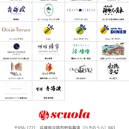
〒656-1721 兵庫県淡路市野島蟇浦（ひきのうら）843