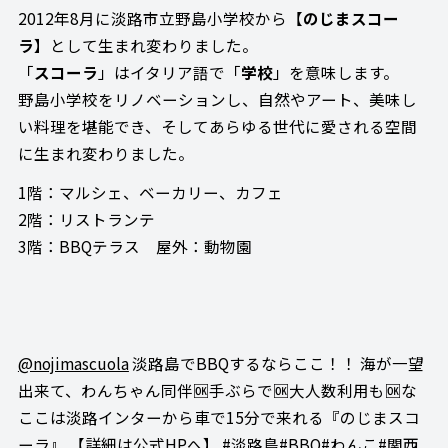
2012年8月に淡路市立野島小学校から【
のじまスコー
ラ
】として生まれ変わりました。
「
スコーラ
」はイタリア語で「
学校
」を意味します。
野島小学校をリノベーションし、自然やアート、美味し
い料理を堪能でき、そしてあらゆる世代に愛される空間
に生まれ変わりました。
1階：マルシェ、ベーカリー、カフェ
2階：リストランテ
3階：BBQテラス 屋外：動物園
@nojimascuola
淡路島でBBQするならここ！！ 海が一望
出来て、わんちゃん同伴🆗手ぶらで🆗大人数利用も🆗な
ここは淡路インターから車で15分で来れる『のじまスコ
ーラ』 【詳細は公式HPへ】
#淡路島
#BBQ
#わんこ
#関西