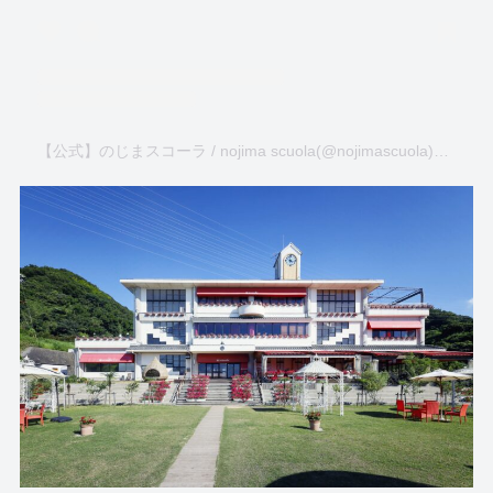
【公式】のじまスコーラ / nojima scuola(@nojimascuola)がシェアした投稿