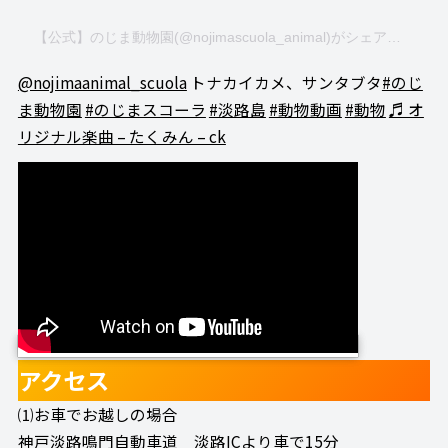
【公式】のじま動物園(@nojimascuola_animal)がシェアした投稿
@nojimaanimal_scuola
トナカイカメ、サンタブタ
#のじ
ま動物園
#のじまスコーラ
#淡路島
#動物動画
#動物
♬ オ
リジナル楽曲 – たくみん – ck
アクセス
⑴お車でお越しの場合
神戸淡路鳴門自動車道 淡路ICより車で15分