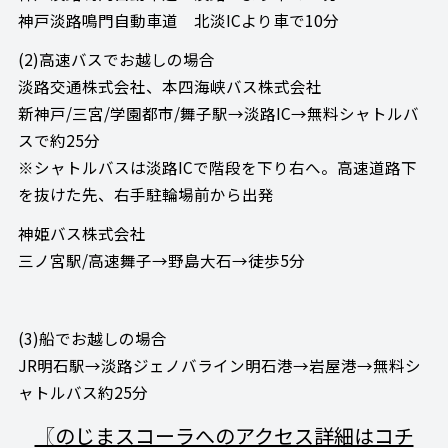
神戸淡路鳴門自動車道 北淡ICより車で10分
(2)高速バスでお越しの場合
淡路交通株式会社、本四海峡バス株式会社
新神戸/三宮/学園都市/舞子駅→淡路IC→無料シャトルバ
スで約25分
※シャトルバスは淡路ICで階段を下り右へ。高速道路下
を抜けた先、右手駐輪場前から出発
神姫バス株式会社
三ノ宮駅/高速舞子→野島大石→徒歩5分
(3)船でお越しの場合
JR明石駅→淡路ジェノバライン明石港→岩屋港→無料シ
ャトルバス約25分
〖のじまスコーラへのアクセス詳細はコチ