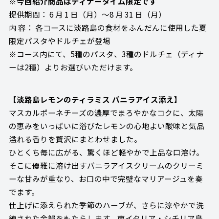
※今回紹介商品はディナータイム限定です
提供期間： 6 月 1 日（月）～8 月 31 日（月）
内 容： 各コースに淡路島の食材をふんだんに使用した夏
限定パスタやドルチェが登場
※コース内にて、5種のパスタ、3種のドルチェ（ディナ
ーは2種）よりお選びいただけます。
【淡路島レモンのティラミス バニラアイス添え】
マスカルポーネチーズの濃厚でまろやかなコクに、太陽
の恵みをいっぱいに浴びたレモンの心地よい酸味と気品
溢れる香りを贅沢にまとわせました。
ひとくち毎に広がる、驚くほど軽やかで上品な口溶け。
そこに優雅に溶け出すバニラアイスクリームのクリーミ
ーな甘みが重なり、お口の中で完璧なマリアージュを奏
でます。
仕上げに添えられた季節のハーブが、さらに涼やかで洗
練された余韻をもたらします。南イタリア・シチリア島