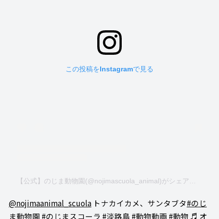
この投稿をInstagramで見る
【公式】のじま動物園(@nojimascuola_animal)がシェアした投稿
@nojimaanimal_scuola
トナカイカメ、サンタブタ
#のじ
ま動物園
#のじまスコーラ
#淡路島
#動物動画
#動物
♬ オ