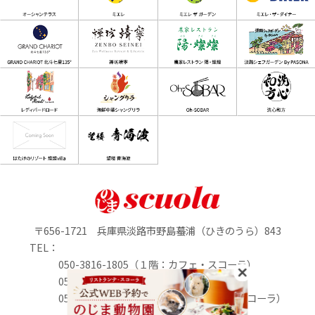
〒656-1721 兵庫県淡路市野島蟇浦（ひきのうら）843
TEL：
050-3816-1805（１階：カフェ・スコーラ）
050-3816-0895（1階：のじまマルシェ）
050-3816-2213（２階：リストランテ・スコーラ）
定休日：水曜日