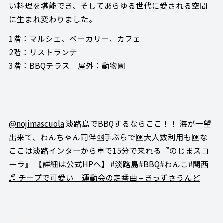
い料理を堪能でき、そしてあらゆる世代に愛される空間
に生まれ変わりました。
1階：マルシェ、ベーカリー、カフェ
2階：リストランテ
3階：BBQテラス 屋外：動物園
@nojimascuola
淡路島でBBQするならここ！！ 海が一望
出来て、わんちゃん同伴🆗手ぶらで🆗大人数利用も🆗な
ここは淡路インターから車で15分で来れる『のじまスコ
ーラ』 【詳細は公式HPへ】
#淡路島
#BBQ
#わんこ
#関西
♬ チープで可愛い 運動会の定番曲 – きっずさうんど