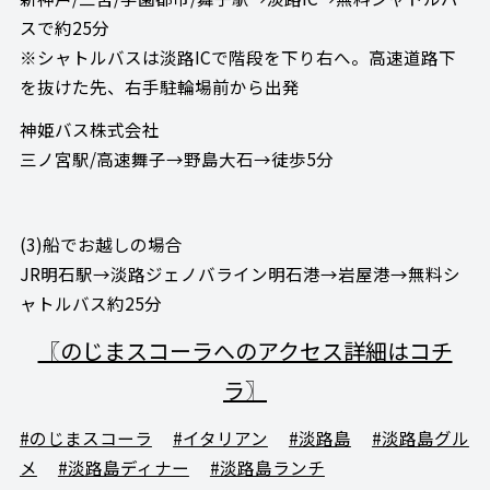
スで約25分
※シャトルバスは淡路ICで階段を下り右へ。高速道路下
を抜けた先、右手駐輪場前から出発
神姫バス株式会社
三ノ宮駅/高速舞子→野島大石→徒歩5分
(3)船でお越しの場合
JR明石駅→淡路ジェノバライン明石港→岩屋港→無料シ
ャトルバス約25分
〖のじまスコーラへのアクセス詳細はコチ
ラ〗
#のじまスコーラ
#イタリアン
#淡路島
#淡路島グル
メ
#淡路島ディナー
#淡路島ランチ