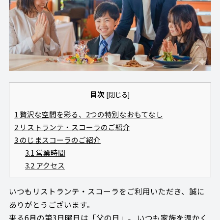
目次
[
閉じる
]
1
贅沢な空間を彩る、2つの特別なおもてなし
2
リストランテ・スコーラのご紹介
3
のじまスコーラのご紹介
3.1
営業時間
3.2
アクセス
いつもリストランテ・スコーラをご利用いただき、誠に
ありがとうございます。
来る6月の第3日曜日は「父の日」。 いつも家族を温かく