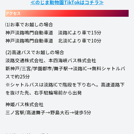
≪のじま動物園TikTokはコチラ≫
アクセス
⑴お車でお越しの場合
神戸淡路鳴門自動車道 淡路ICより車で15分
神戸淡路鳴門自動車道 北淡ICより車で10分
(2)高速バスでお越しの場合
淡路交通株式会社、本四海峡バス株式会社
新神戸/三宮/学園都市/舞子駅→淡路IC→無料シャトルバ
スで約25分
※シャトルバスは淡路ICで階段を下り右へ。高速道路下
を抜けた先、右手駐輪場前から出発
神姫バス株式会社
三ノ宮駅/高速舞子→野島大石→徒歩5分