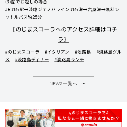
(3)船でお越しの場合
JR明石駅→淡路ジェノバライン明石港→岩屋港→無料シ
ャトルバス約25分
〖のじまスコーラへのアクセス詳細はコチ
ラ〗
#のじまスコーラ
#イタリアン
#淡路島
#淡路島グル
メ
#淡路島ディナー
#淡路島ランチ
NEWS一覧へ