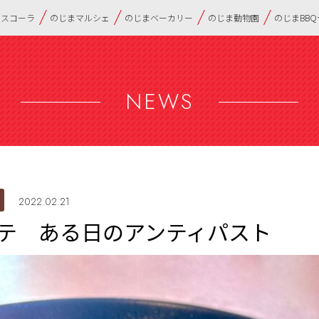
・スコーラ
のじまマルシェ
のじまベーカリー
のじま動物園
のじまBB
NEWS
2022.02.21
テ ある日のアンティパスト