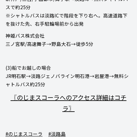
スで約25分
※シャトルバスは淡路ICで階段を下り右へ。高速道路下
を抜けた先、右手駐輪場前から出発
神姫バス株式会社
三ノ宮駅/高速舞子→野島大石→徒歩5分
(3)船でお越しの場合
JR明石駅→淡路ジェノバライン明石港→岩屋港→無料シ
ャトルバス約25分
〖のじまスコーラへのアクセス詳細はコチ
ラ〗
#のじまスコーラ
#淡路島