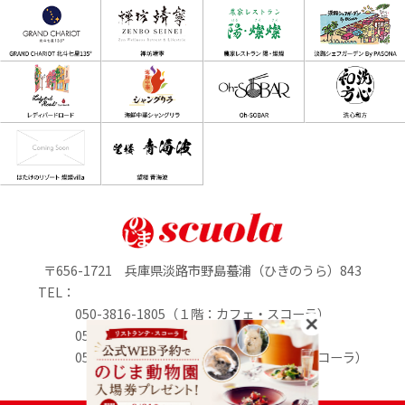
〒656-1721 兵庫県淡路市野島蟇浦（ひきのうら）843
TEL：
050-3816-1805（１階：カフェ・スコーラ）
050-3816-0895（1階：のじまマルシェ）
050-3816-2213（２階：リストランテ・スコーラ）
定休日：水曜日