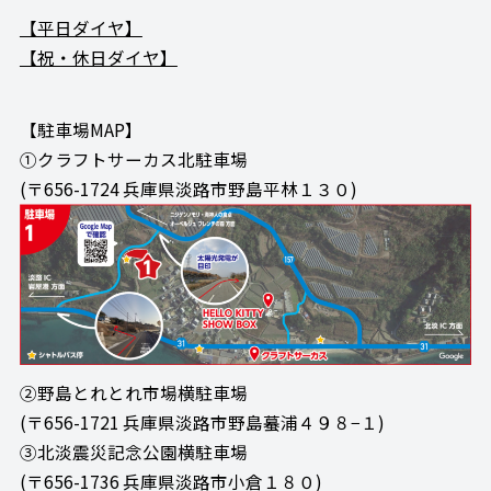
【平日ダイヤ】
【祝・休日ダイヤ】
【駐車場MAP】
➀クラフトサーカス北駐車場
(〒656-1724 兵庫県淡路市野島平林１３０)
②野島とれとれ市場横駐車場
(〒656-1721 兵庫県淡路市野島蟇浦４９８−１)
③北淡震災記念公園横駐車場
(〒656-1736 兵庫県淡路市小倉１８０)