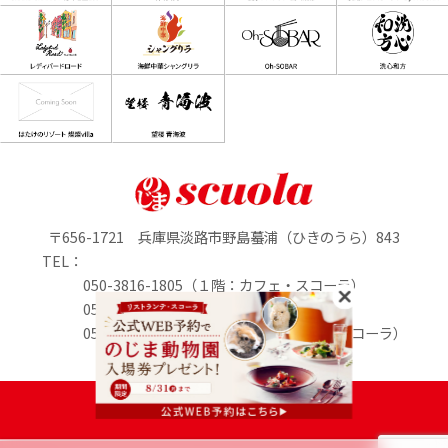
〒656-1721 兵庫県淡路市野島蟇浦（ひきのうら）843
TEL：
050-3816-1805（１階：カフェ・スコーラ）
050-3816-0895（1階：のじまマルシェ）
050-3816-2213（２階：リストランテ・スコーラ）
定休日：水曜日
PASONA GROUP