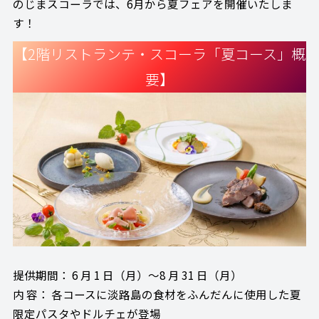
のじまスコーラでは、6月から夏フェアを開催いたしま
す！
【2階リストランテ・スコーラ「夏コース」概
要】
提供期間： 6 月 1 日（月）～8 月 31 日（月）
内 容： 各コースに淡路島の食材をふんだんに使用した夏
限定パスタやドルチェが登場