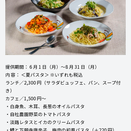
提供期間： 6 月 1 日（月）～8 月 31 日（月）
内 容： ＜夏パスタ＞ ※いずれも税込
ランチ／2,300 円（サラダビュッフェ、パン、スープ付
き）
カフェ／1,500 円～
・白身魚、木耳、長葱のオイルパスタ
・自社農園野菜のトマトパスタ
・淡路レタスとイカのクリームパスタ
・鱧と万願寺唐辛子、梅肉の和風パスタ（＋220 円）