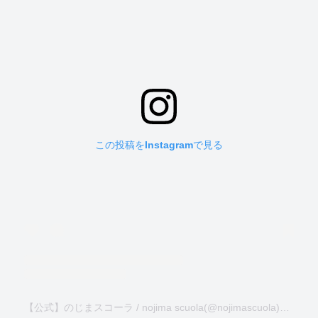
この投稿をInstagramで見る
【公式】のじまスコーラ / nojima scuola(@nojimascuola)がシェアした投稿