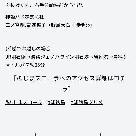
を抜けた先、右手駐輪場前から出発
神姫バス株式会社
三ノ宮駅/高速舞子→野島大石→徒歩5分
(3)船でお越しの場合
JR明石駅→淡路ジェノバライン明石港→岩屋港→無料シ
ャトルバス約25分
〖のじまスコーラへのアクセス詳細はコチ
ラ〗
#のじまスコーラ
#淡路島
#淡路島グルメ