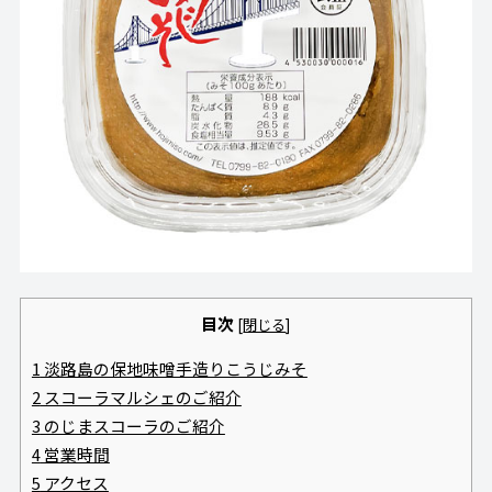
目次
[
閉じる
]
1
淡路島の保地味噌手造りこうじみそ
2
スコーラマルシェのご紹介
3
のじまスコーラのご紹介
4
営業時間
5
アクセス