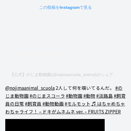
この投稿をInstagramで見る
【公式】のじま動物園(@nojimascuola_animal)がシェアした投稿
@nojimaanimal_scuola
2人して何を覗いてるんだ。
#の
じま動物園
#のじまスコーラ
#動物園
#動物
#淡路島
#飼育
員の日常
#飼育員
#動物動画
#モルモット
♬ はちゃめちゃ
わちゃライフ！ – ドキがムネムネ ver. – FRUITS ZIPPER