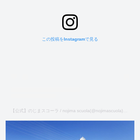
この投稿をInstagramで見る
【公式】のじまスコーラ / nojima scuola(@nojimascuola)がシェアした投稿