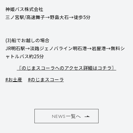
神姫バス株式会社
三ノ宮駅/高速舞子→野島大石→徒歩5分
(3)船でお越しの場合
JR明石駅→淡路ジェノバライン明石港→岩屋港→無料シ
ャトルバス約25分
〖のじまスコーラへのアクセス詳細はコチラ〗
#お土産
#のじまスコーラ
NEWS一覧へ