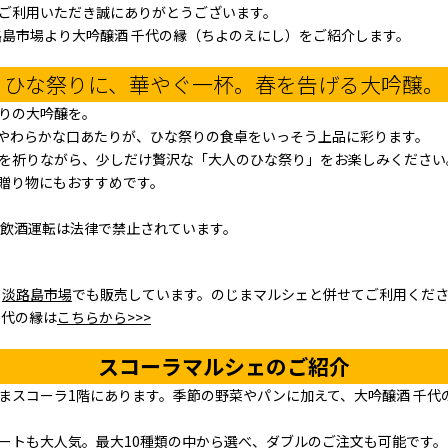
ご利用いただき誠にありがとうございます。
路島市場より大吟醸酒 千代の縁（ちよのえにし）をご紹介します。
ひな祭りに、華やぐ一杯。春を告げる大吟醸。
りの大吟醸を。
やわらかな口あたりが、ひな祭りの食卓をいっそう上品に彩ります。
を祈りながら、少しだけ贅沢な「大人のひな祭り」をお楽しみください
贈り物にもおすすめです。
、飲酒運転は法律で禁止されています。
ト
淡路島市場
でも販売しています。のじまマルシェと併せてご利用くだ
千代の縁は
こちらから>>>
スコーラマルシェのご紹介
まスコーラ1階にあります。季節の野菜やパンに加えて、大吟醸酒 千代
ートも大人気。最大10種類の中から選べ、ダブルのご注文も可能です