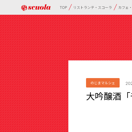
TOP
リストランテ・スコーラ
カフェ
のじまマルシェ
202
大吟醸酒「