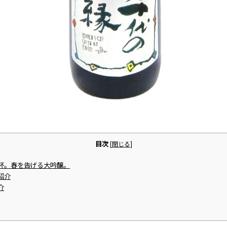
目次
[
閉じる
]
杯。春を告げる大吟醸。
紹介
介