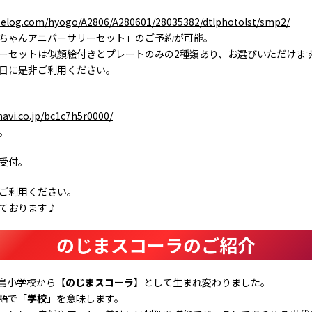
abelog.com/hyogo/A2806/A280601/28035382/dtlphotolst/smp2/
ちゃんアニバーサリーセット」のご予約が可能。
ーセットは似顔絵付きとプレートのみの2種類あり、お選びいただけま
日に是非ご利用ください。
gnavi.co.jp/bc1c7h5r0000/
。
受付。
ご利用ください。
ております♪
のじまスコーラのご紹介
野島小学校から【
のじまスコーラ
】として生まれ変わりました。
語で「
学校
」を意味します。