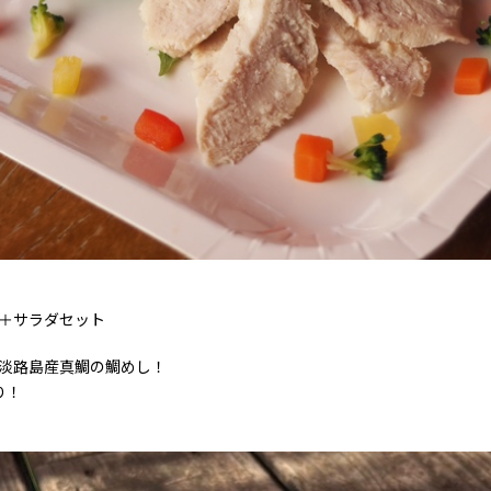
＋サラダセット
淡路島産真鯛の鯛めし！
り！