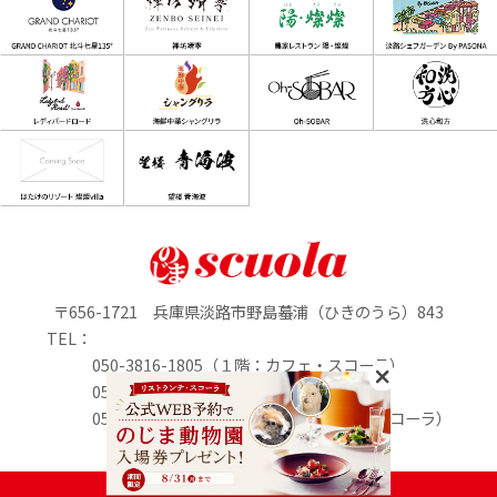
〒656-1721 兵庫県淡路市野島蟇浦（ひきのうら）843
TEL：
050-3816-1805（１階：カフェ・スコーラ）
050-3816-0895（1階：のじまマルシェ）
050-3816-2213（２階：リストランテ・スコーラ）
定休日：水曜日