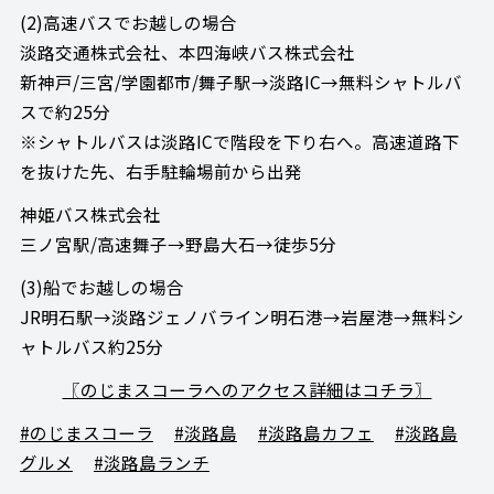
(2)高速バスでお越しの場合
淡路交通株式会社、本四海峡バス株式会社
新神戸/三宮/学園都市/舞子駅→淡路IC→無料シャトルバ
スで約25分
※シャトルバスは淡路ICで階段を下り右へ。高速道路下
を抜けた先、右手駐輪場前から出発
神姫バス株式会社
三ノ宮駅/高速舞子→野島大石→徒歩5分
(3)船でお越しの場合
JR明石駅→淡路ジェノバライン明石港→岩屋港→無料シ
ャトルバス約25分
〖のじまスコーラへのアクセス詳細はコチラ〗
#のじまスコーラ
#淡路島
#淡路島カフェ
#淡路島
グルメ
#淡路島ランチ