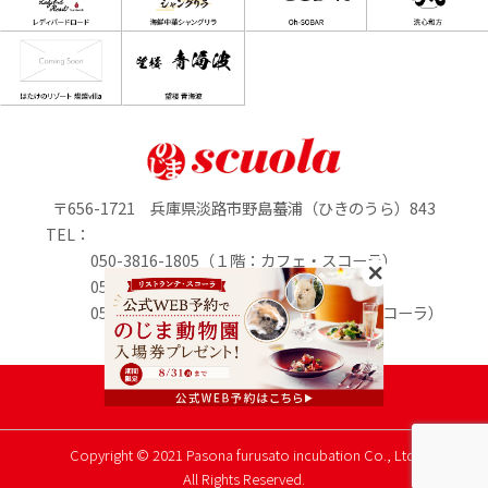
〒656-1721 兵庫県淡路市野島蟇浦（ひきのうら）843
TEL：
050-3816-1805（１階：カフェ・スコーラ）
050-3816-0895（1階：のじまマルシェ）
050-3816-2213（２階：リストランテ・スコーラ）
定休日：水曜日
PASONA GROUP
Copyright © 2021 Pasona furusato incubation Co., Ltd.
All Rights Reserved.