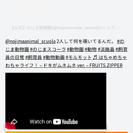
【公式】のじま動物園(@nojimascuola_animal)がシェアした投稿
@nojimaanimal_scuola
2人して何を覗いてるんだ。
#の
じま動物園
#のじまスコーラ
#動物園
#動物
#淡路島
#飼育
員の日常
#飼育員
#動物動画
#モルモット
♬ はちゃめちゃ
わちゃライフ！ – ドキがムネムネ ver. – FRUITS ZIPPER