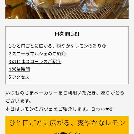
目次
[
閉じる
]
1
ひと口ごとに広がる、爽やかなレモンの香り🍋
2
スコーラマルシェのご紹介
3
のじまスコーラのご紹介
4
営業時間
5
アクセス
いつものじまベーカリーをご利用いただき、ありがとう
ございます。
本日はレモンのパヴェをご紹介します。🍞🍊🥜❤☕
ひと口ごとに広がる、爽やかなレモン