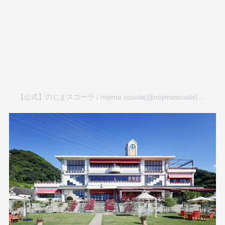
【公式】のじまスコーラ / nojima scuola(@nojimascuola)がシェアした投稿