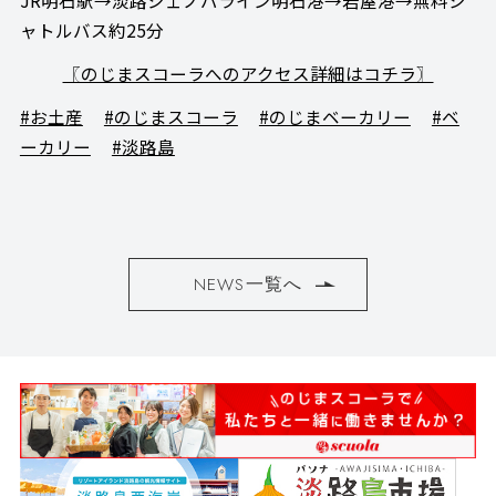
JR明石駅→淡路ジェノバライン明石港→岩屋港→無料シ
ャトルバス約25分
〖のじまスコーラへのアクセス詳細はコチラ〗
#お土産
#のじまスコーラ
#のじまベーカリー
#ベ
ーカリー
#淡路島
NEWS一覧へ