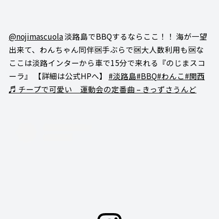
@nojimascuola
淡路島でBBQするならここ！！ 海が一望
出来て、わんちゃん同伴🆗手ぶらで🆗大人数利用も🆗な
ここは淡路インターから車で15分で来れる『のじまスコ
ーラ』 【詳細は公式HPへ】
#淡路島
#BBQ
#わんこ
#関西
♬ チープで可愛い 運動会の定番曲 – きっずさうんど