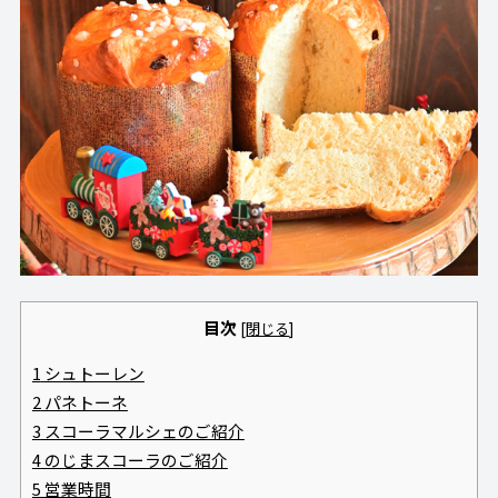
目次
[
閉じる
]
1
シュトーレン
2
パネトーネ
3
スコーラマルシェのご紹介
4
のじまスコーラのご紹介
5
営業時間