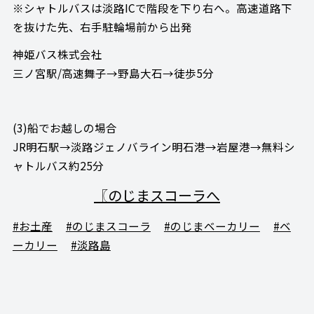
※シャトルバスは淡路ICで階段を下り右へ。高速道路下
を抜けた先、右手駐輪場前から出発
神姫バス株式会社
三ノ宮駅/高速舞子→野島大石→徒歩5分
(3)船でお越しの場合
JR明石駅→淡路ジェノバライン明石港→岩屋港→無料シ
ャトルバス約25分
〖のじまスコーラへ
#お土産
#のじまスコーラ
#のじまベーカリー
#ベ
ーカリー
#淡路島