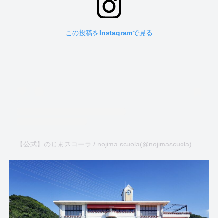
この投稿をInstagramで見る
【公式】のじまスコーラ / nojima scuola(@nojimascuola)がシェアした投稿