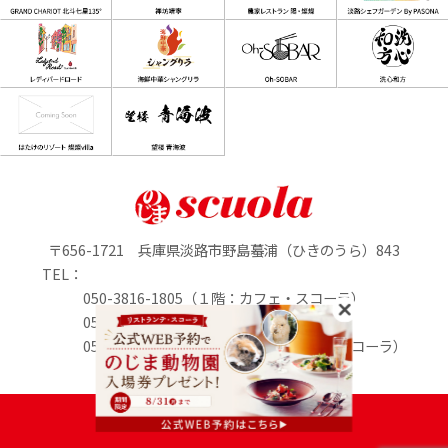
〒656-1721 兵庫県淡路市野島蟇浦（ひきのうら）843
TEL：
050-3816-1805（１階：カフェ・スコーラ）
050-3816-0895（1階：のじまマルシェ）
050-3816-2213（２階：リストランテ・スコーラ）
定休日：水曜日
PASONA GROUP