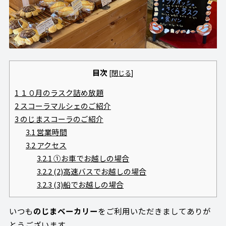
目次
[
閉じる
]
1
１０月のラスク詰め放題
2
スコーラマルシェのご紹介
3
のじまスコーラのご紹介
3.1
営業時間
3.2
アクセス
3.2.1
①お車でお越しの場合
3.2.2
(2)高速バスでお越しの場合
3.2.3
(3)船でお越しの場合
いつも
のじまベーカリー
をご利用いただきましてありが
とうございます。