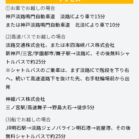
①お車でお越しの場合
神戸淡路鳴門自動車道 淡路ICより車で15分
または神戸淡路鳴門自動車道 北淡ICより車で10分
(2)高速バスでお越しの場合
淡路交通株式会社、または本四海峡バス株式会社
新神戸/三宮/学園都市/舞子駅→淡路IC、その後無料シャ
トルバスで約25分
※シャトルバスのご乗車は、まず淡路ICで階段を下り右
へ。続いて高速道路下を抜けた先、右手駐輪場前から出
発
神姫バス株式会社
三ノ宮駅/高速舞子→野島大石→徒歩5分
(3)船でお越しの場合
JR明石駅→淡路ジェノバライン明石港→岩屋港、その後
無料シャトルバスで約25分