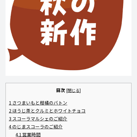
目次
[
閉じる
]
1
さつまいもと柑橘のバトン
2
ほうじ茶とクルミとホワイトチョコ
3
スコーラマルシェのご紹介
4
のじまスコーラのご紹介
4.1
営業時間