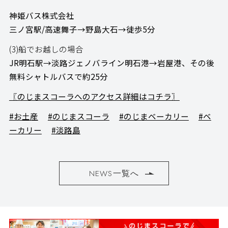
神姫バス株式会社
三ノ宮駅/高速舞子→野島大石→徒歩5分
(3)船でお越しの場合
JR明石駅→淡路ジェノバライン明石港→岩屋港、その後
無料シャトルバスで約25分
〖のじまスコーラへのアクセス詳細はコチラ〗
#お土産
#のじまスコーラ
#のじまベーカリー
#ベ
ーカリー
#淡路島
NEWS一覧へ